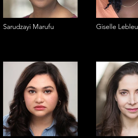
Sarudzayi Marufu
Giselle Leble